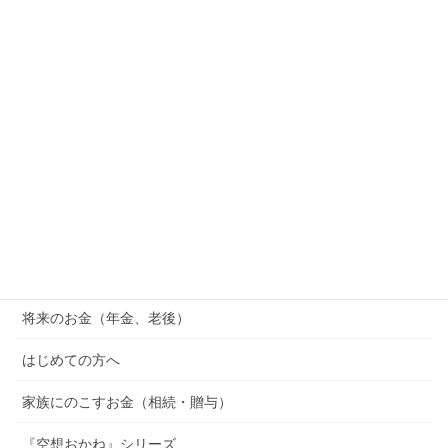
休職したらお金はどうなる？給料・傷病手当金・払い
続ける出費をFPが解説
2026年7月15日
SOX指数（フィラデルフィア半導体株指数）とは？ナ
スダックとの違い・積立NISAへの影響をFPがわかり
やすく解説
2026年7月14日
カテゴリー
橿原市の子育て情報 （助成金・地域情報）
将来のお金（年金、老後）
はじめての方へ
家族にのこすお金（相続・贈与）
『空想おかね』シリーズ