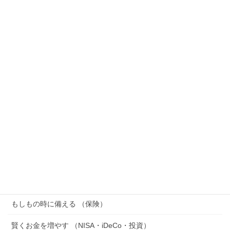
続ける出費をFPが解説
2026年7月15日
SOX指数（フィラデルフィア半導体株指数）とは？ナ
スダックとの違い・積立NISAへの影響をFPがわかり
やすく解説
2026年7月14日
VIX指数（恐怖指数）とは？見方・目安・積立NISAへ
の影響をFPが解説
2026年7月11日
カテゴリー
家計を整える （節約・家計管理・節税）
もしもの時に備える （保険）
賢くお金を増やす （NISA・iDeCo・投資）