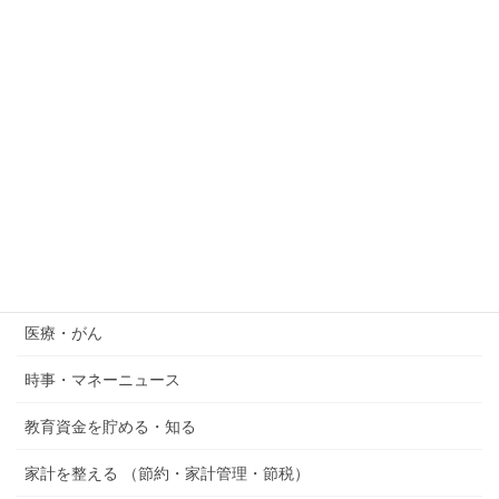
続ける出費をFPが解説
2026年7月15日
SOX指数（フィラデルフィア半導体株指数）とは？ナ
スダックとの違い・積立NISAへの影響をFPがわかり
やすく解説
2026年7月14日
カテゴリー
『空想おかね』シリーズ
医療・がん
時事・マネーニュース
教育資金を貯める・知る
家計を整える （節約・家計管理・節税）