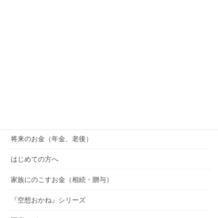
続ける出費をFPが解説
2026年7月15日
SOX指数（フィラデルフィア半導体株指数）とは？ナ
スダックとの違い・積立NISAへの影響をFPがわかり
やすく解説
2026年7月14日
カテゴリー
橿原市の子育て情報 （助成金・地域情報）
将来のお金（年金、老後）
はじめての方へ
家族にのこすお金（相続・贈与）
『空想おかね』シリーズ