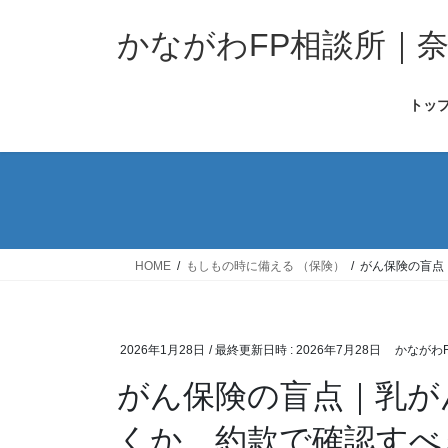
コ
ナ
ン
ビ
かながわFP相談所｜
テ
ゲ
ン
ー
トッ
ツ
シ
へ
ョ
ス
ン
キ
に
ッ
移
プ
動
HOME
もしもの時に備える （保険）
がん保険の盲点
2026年1月28日
/ 最終更新日時 :
2026年7月28日
かながわ
がん保険の盲点｜乳が
くか、約款で確認すべ