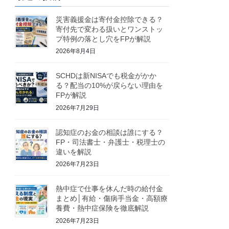
災害義援金は寄付金控除できる？
寄付先で変わる扱いとワンストッ
プ特例の落とし穴をFPが解説
2026年8月4日
SCHDは新NISAでも税金がかか
る？配当の10%が戻らない理由を
FPが解説
2026年7月29日
認知症のお金の相談は誰にする？
FP・司法書士・弁護士・税理士の
違いを解説
2026年7月23日
熱中症で仕事を休んだ時の給付金
まとめ│有給・傷病手当金・高額療
養費・熱中症保険を徹底解説
2026年7月23日