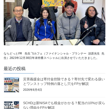
ならどっとFM　先生’Sカフェ（ファイナンシャル・プランナー 須原光生 先
生）2023年12月30日年末特番スペシャルに出演させていただきました。
最近の投稿
災害義援金は寄付金控除できる？寄付先で変わる扱い
とワンストップ特例の落とし穴をFPが解説
2026年8月4日
SCHDは新NISAでも税金がかかる？配当の10%が戻ら
ない理由をFPが解説