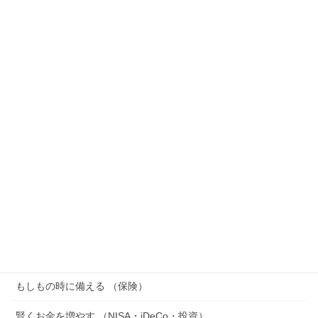
認知症で口座が凍結される「資産凍結」とは？対策
は”なる前”しかない理由をFPが解説
2026年7月18日
休職したらお金はどうなる？給料・傷病手当金・払い
続ける出費をFPが解説
2026年7月15日
SOX指数（フィラデルフィア半導体株指数）とは？ナ
スダックとの違い・積立NISAへの影響をFPがわかり
やすく解説
2026年7月14日
カテゴリー
家計を整える （節約・家計管理・節税）
もしもの時に備える （保険）
賢くお金を増やす （NISA・iDeCo・投資）