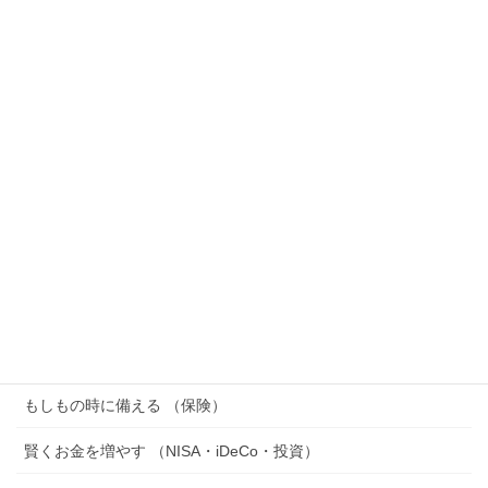
子育て世代へ、奈良のFPが伝えたいこと
2026年7月19日
認知症で口座が凍結される「資産凍結」とは？対策
は”なる前”しかない理由をFPが解説
2026年7月18日
休職したらお金はどうなる？給料・傷病手当金・払い
続ける出費をFPが解説
2026年7月15日
カテゴリー
家計を整える （節約・家計管理・節税）
もしもの時に備える （保険）
賢くお金を増やす （NISA・iDeCo・投資）