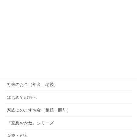
2026年7月15日
SOX指数（フィラデルフィア半導体株指数）とは？ナ
スダックとの違い・積立NISAへの影響をFPがわかり
やすく解説
2026年7月14日
カテゴリー
橿原市の子育て情報 （助成金・地域情報）
将来のお金（年金、老後）
はじめての方へ
家族にのこすお金（相続・贈与）
『空想おかね』シリーズ
医療・がん