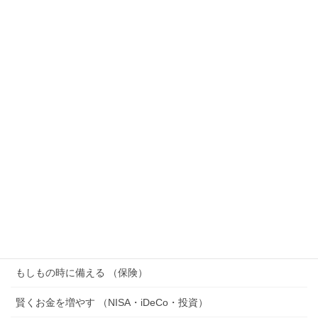
は”なる前”しかない理由をFPが解説
2026年7月18日
休職したらお金はどうなる？給料・傷病手当金・払い
続ける出費をFPが解説
2026年7月15日
SOX指数（フィラデルフィア半導体株指数）とは？ナ
スダックとの違い・積立NISAへの影響をFPがわかり
やすく解説
2026年7月14日
カテゴリー
家計を整える （節約・家計管理・節税）
もしもの時に備える （保険）
賢くお金を増やす （NISA・iDeCo・投資）