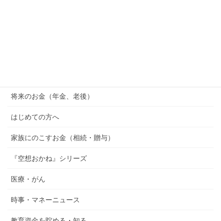
スダックとの違い・積立NISAへの影響をFPがわかり
やすく解説
2026年7月14日
カテゴリー
橿原市の子育て情報 （助成金・地域情報）
将来のお金（年金、老後）
はじめての方へ
家族にのこすお金（相続・贈与）
『空想おかね』シリーズ
医療・がん
時事・マネーニュース
教育資金を貯める・知る