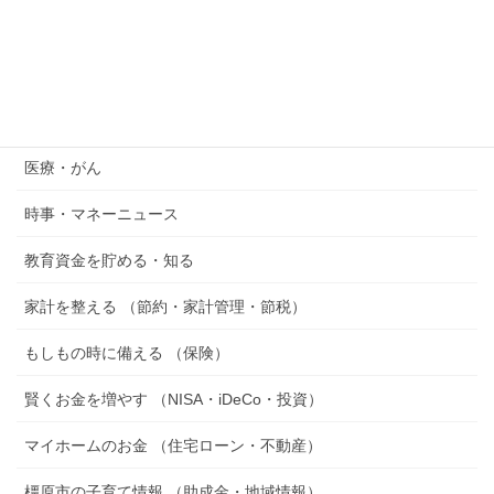
2026年7月15日
カテゴリー
『空想おかね』シリーズ
医療・がん
時事・マネーニュース
教育資金を貯める・知る
家計を整える （節約・家計管理・節税）
もしもの時に備える （保険）
賢くお金を増やす （NISA・iDeCo・投資）
マイホームのお金 （住宅ローン・不動産）
橿原市の子育て情報 （助成金・地域情報）