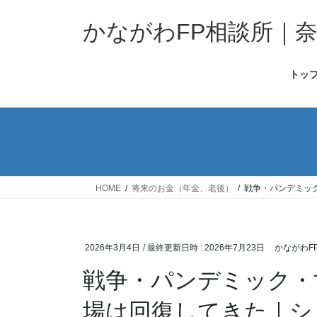
コ
ナ
ン
ビ
かながわFP相談所｜
テ
ゲ
ン
ー
トッ
ツ
シ
へ
ョ
ス
ン
キ
に
ッ
移
プ
動
HOME
将来のお金（年金、老後）
戦争・パンデミッ
2026年3月4日
/ 最終更新日時 :
2026年7月23日
かながわF
戦争・パンデミック・
場は回復してきた｜シ