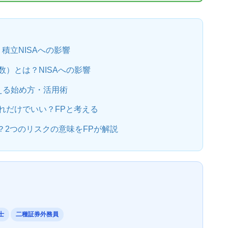
積立NISAへの影響
数）とは？NISAへの影響
教える始め方・活用術
それだけでいい？FPと考える
2つのリスクの意味をFPが解説
士
二種証券外務員