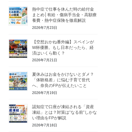
熱中症で仕事を休んだ時の給付金
まとめ│有給・傷病手当金・高額療
養費・熱中症保険を徹底解説
2026年7月23日
【空想おかね番外編】スペインが
W杯優勝。もし日本だったら、経
済はいくら動く？
2026年7月21日
夏休みはお金をかけないとダメ？
「体験格差」に悩む子育て世代
へ、奈良のFPが伝えたいこと
2026年7月19日
認知症で口座が凍結される「資産
凍結」とは？対策は”なる前”しかな
い理由をFPが解説
2026年7月18日