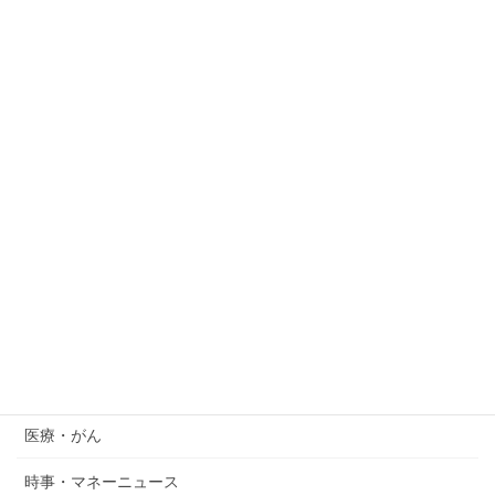
は”なる前”しかない理由をFPが解説
2026年7月18日
休職したらお金はどうなる？給料・傷病手当金・払い
続ける出費をFPが解説
2026年7月15日
SOX指数（フィラデルフィア半導体株指数）とは？ナ
スダックとの違い・積立NISAへの影響をFPがわかり
やすく解説
2026年7月14日
カテゴリー
『空想おかね』シリーズ
医療・がん
時事・マネーニュース