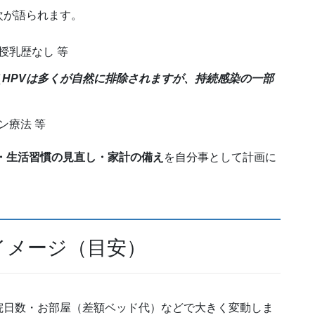
次が語られます。
授乳歴なし 等
（
HPVは多くが自然に排除されますが、持続感染の一部
ン療法 等
・生活習慣の見直し・家計の備え
を自分事として計画に
イメージ（目安）
院日数・お部屋（差額ベッド代）などで大きく変動しま