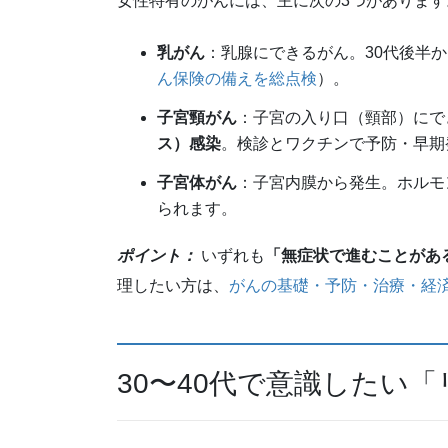
女性特有のがんには、主に次の3つがあります
乳がん
：乳腺にできるがん。30代後半か
ん保険の備えを総点検
）。
子宮頸がん
：子宮の入り口（頸部）にで
ス）感染
。検診とワクチンで予防・早期
子宮体がん
：子宮内膜から発生。ホルモ
られます。
ポイント：
いずれも
「無症状で進むことがあ
理したい方は、
がんの基礎・予防・治療・経
30〜40代で意識したい