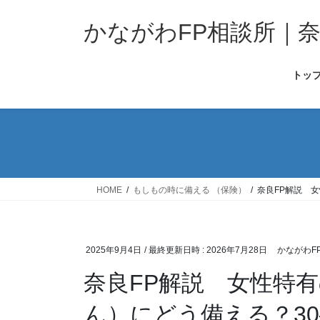
コ
ナ
ン
ビ
かながわFP相談所｜
テ
ゲ
ン
ー
トッ
ツ
シ
へ
ョ
ス
ン
キ
に
ッ
移
プ
動
HOME
もしもの時に備える （保険）
奈良FP解説 
2025年9月4日
/ 最終更新日時 :
2026年7月28日
かながわF
奈良FP解説 女性特
ん）にどう備える？30