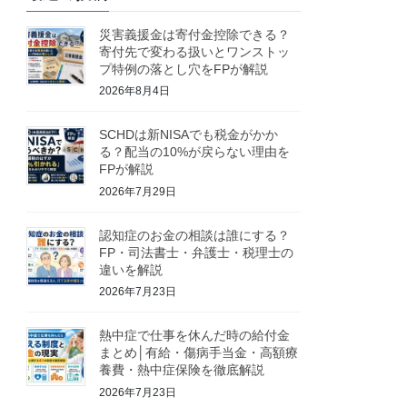
災害義援金は寄付金控除できる？
寄付先で変わる扱いとワンストッ
プ特例の落とし穴をFPが解説
2026年8月4日
SCHDは新NISAでも税金がかか
る？配当の10%が戻らない理由を
FPが解説
2026年7月29日
認知症のお金の相談は誰にする？
FP・司法書士・弁護士・税理士の
違いを解説
2026年7月23日
熱中症で仕事を休んだ時の給付金
まとめ│有給・傷病手当金・高額療
養費・熱中症保険を徹底解説
2026年7月23日