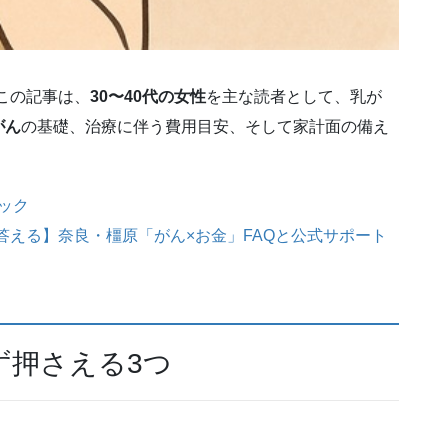
この記事は、
30〜40代の女性
を主な読者として、乳が
がん
の基礎、治療に伴う費用目安、そして家計面の備え
ェック
答える】奈良・橿原「がん×お金」FAQと公式サポート
ず押さえる3つ