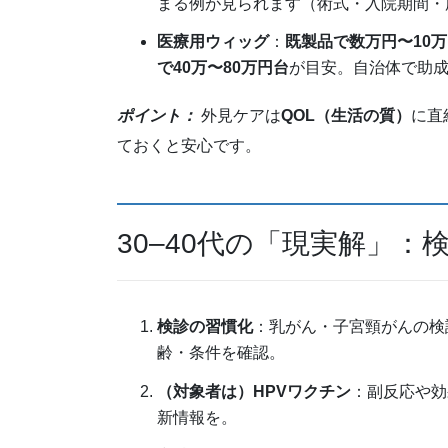
まる例が見られます（術式・入院期間・
医療用ウィッグ
：
既製品で数万円〜10
で40万〜80万円台
が目安。自治体で助
ポイント：
外見ケアは
QOL（生活の質）
に直
ておくと安心です。
30–40代の「現実解」
検診の習慣化
：乳がん・子宮頸がんの検
齢・条件を確認。
（対象者は）HPVワクチン
：副反応や効
新情報を。