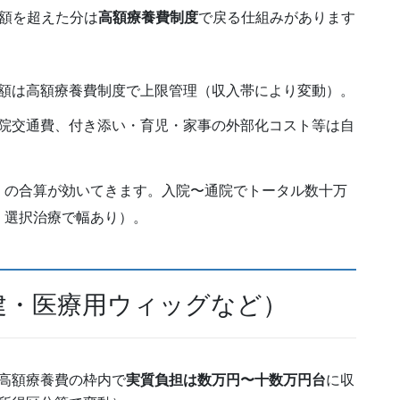
額を超えた分は
高額療養費制度
で戻る仕組みがあります
額は高額療養費制度で上限管理（収入帯により変動）。
院交通費、付き添い・育児・家事の外部化コスト等は自
」
の合算が効いてきます。入院〜通院でトータル数十万
・選択治療で幅あり）。
建・医療用ウィッグなど）
高額療養費の枠内で
実質負担は数万円〜十数万円台
に収